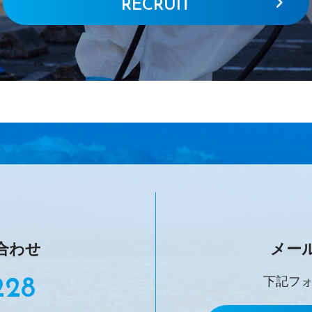
RECRUIT
合わせ
メー
下記フ
228