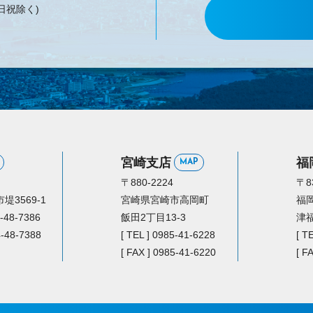
日祝除く)
宮崎支店
福
MAP
〒880-2224
〒8
3569-1
宮崎県宮崎市高岡町
福
4-48-7386
飯田2丁目13-3
津福
4-48-7388
[ TEL ] 0985-41-6228
[ T
[ FAX ] 0985-41-6220
[ F