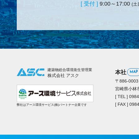
[ 受付 ]
9:00～17:00
(土
建築物総合環境衛生管理業
本社
MAP
株式会社 アスク
〒886-0003
宮崎県小林市堤
[ TEL ] 098
[ FAX ] 098
弊社はアース環境サービス(株)パートナー企業です