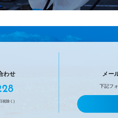
合わせ
メー
下記フ
228
日祝除く)