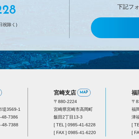
下記フ
228
日祝除く)
宮崎支店
福
MAP
〒880-2224
〒8
3569-1
宮崎県宮崎市高岡町
福
4-48-7386
飯田2丁目13-3
津福
4-48-7388
[ TEL ] 0985-41-6228
[ T
[ FAX ] 0985-41-6220
[ F