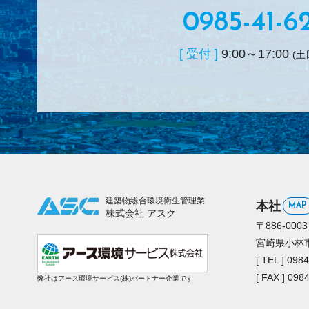
0985-41-6
[ 受付 ]
9:00～17:00
(土
建築物総合環境衛生管理業
本社
MAP
株式会社 アスク
〒886-0003
宮崎県小林市堤
[ TEL ] 098
[ FAX ] 098
弊社はアース環境サービス(株)パートナー企業です