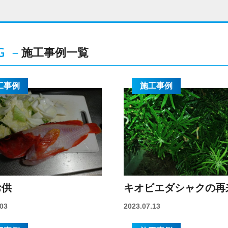
施工事例一覧
G
－
工事例
施工事例
お供
キオビエダシャクの再
.03
2023.07.13