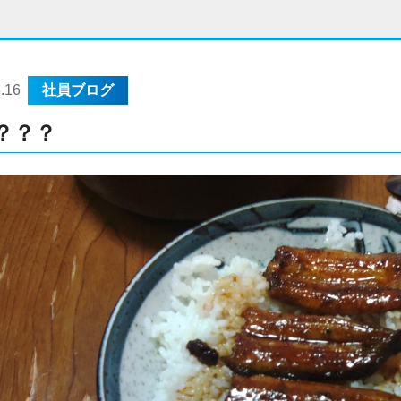
.16
社員ブログ
？？？