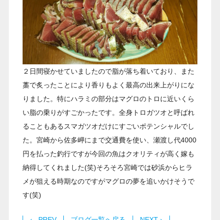
２日間寝かせていましたので脂が落ち着いており、また
藁で炙ったことにより香りもよく最高の出来上がりにな
りました。特にハラミの部分はマグロのトロに近いくら
い脂の乗りがすごかったです。全身トロガツオと呼ばれ
ることもあるスマガツオだけにすごいポテンシャルでし
た。宮崎から佐多岬にまで交通費を使い、瀬渡し代4000
円を払った釣行ですが今回の魚はクオリティが高く嫁も
納得してくれました(笑)そろそろ宮崎では砂浜からヒラ
メが狙える時期なのですがマグロの夢を追いかけそうで
す(笑)
‹ PREV
ブログ一覧へ戻る
NEXT ›