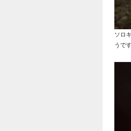
ソロ
うで